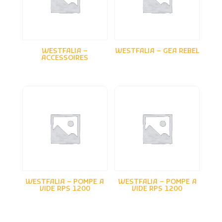
MASSEY FERGUSON
MC CORMICK
MERLO
WESTFALIA –
WESTFALIA – GEA REBEL
MICHELIN
ACCESSOIRES
NEW HOLLAND
PELLENC
PERARD
PERREIN
PONGE
POTTINGER
QUICK
RABEWERK
RAZOL
WESTFALIA – POMPE A
WESTFALIA – POMPE A
REDROCK
VIDE RPS 1200
VIDE RPS 1200
REITER
RENAULT