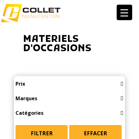
MATERIELS
D'OCCASIONS
Prix
Marques
ACTISOL
Catégories
ALTEC
ACCESSOIRES
AMAZONE
ACCESSOIRES RECOLTE
FILTRER
EFFACER
APV