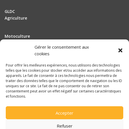
VIKING
WESTFALIA
GLDC
Agriculture
Motoculture
Elevage
Gérer le consentement aux
cookies
Actualité
Pour offrir les meilleures expériences, nous utilisons des technologies
Recrutement
telles que les cookies pour stocker et/ou accéder aux informations des
appareils. Le fait de consentir à ces technologies nous permettra de
traiter des données telles que le comportement de navigation ou les ID
Mentions légales
uniques sur ce site. Le fait de ne pas consentir ou de retirer son
consentement peut avoir un effet négatif sur certaines caractéristiques
Politique de confidentialité
et fonctions.

Accepter
Une réalisation
DLW Communication
Refuser