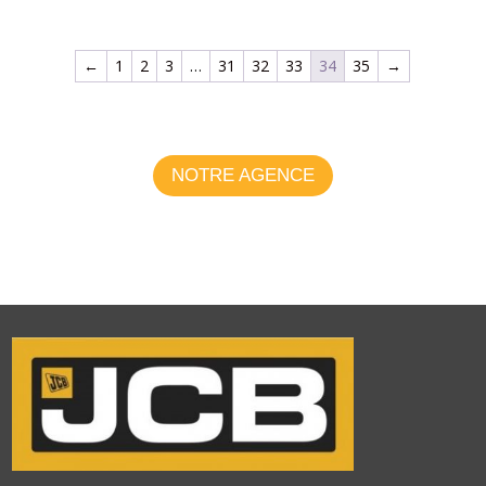
RIMAN
RM
←
1
2
3
…
31
32
33
34
35
→
ROLLAND
SAMSON
SCHAFFER
SKY AGRICULTURE
NOTRE AGENCE
SODIMAC
STIHL
SUIRE
SULKY
TAARUP
TECNOMA
TRIOLIET
VADERSTAD
VALTRA
VICON