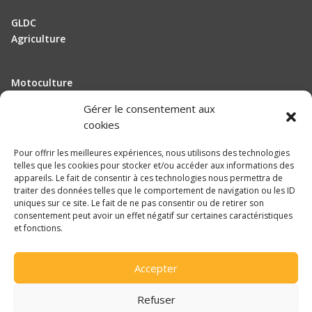
GLDC
Agriculture
Motoculture
Elevage
Gérer le consentement aux
cookies
Actualité
Pour offrir les meilleures expériences, nous utilisons des technologies
Recrutement
telles que les cookies pour stocker et/ou accéder aux informations des
appareils. Le fait de consentir à ces technologies nous permettra de
traiter des données telles que le comportement de navigation ou les ID
Mentions légales
uniques sur ce site. Le fait de ne pas consentir ou de retirer son
consentement peut avoir un effet négatif sur certaines caractéristiques
Politique de confidentialité
et fonctions.

Accepter
Une réalisation
DLW Communication
Refuser