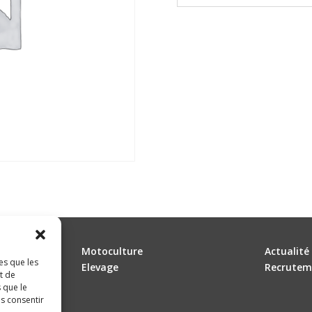
Motoculture
Actualité
es que les
Elevage
Recrutem
t de
 que le
as consentir