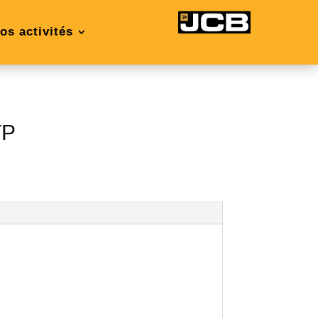
os activités
TP