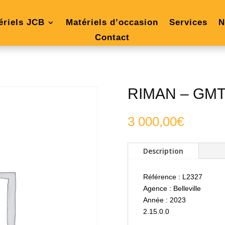
ériels JCB
Matériels d’occasion
Services
N
Contact
RIMAN – GM
3 000,00
€
Description
Référence : L2327
Agence : Belleville
Année : 2023
2.15.0.0