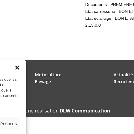
Documents : PREMIERE
Etat carrosserie : BON E
Etat éclairage : BON ETA
2.15.0.0
Motoculture
Actualité
es que les
Elevage
Recrutem
t de
 que le
as consentir
Une réalisation
DLW Communication
éférences