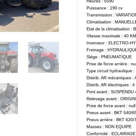
Heures : 5590
Puissance : 190 cv
Transmission : VARIAT
Climatisation : MANUELL
Etat de la climatisation 
Vitesse maximale : 40 K
Inverseur : ELECTRO-H
Freinage : HYDRAULIQU
Siège : PNEUMATIQUE
Prise de force arrière : nul
Type circuit hydrauliqu
Distrib. AR mécaniques 
Distrib. AR électriques 
Pont avant : SUSPENDU
Relevage avant : ORIGIN
Prise de force avant : null
Pneus avant : BKT 540/6
Pneus arrière : BKT 620
Masses : NON EQUIPE
Conformité : ECLAIRAGE