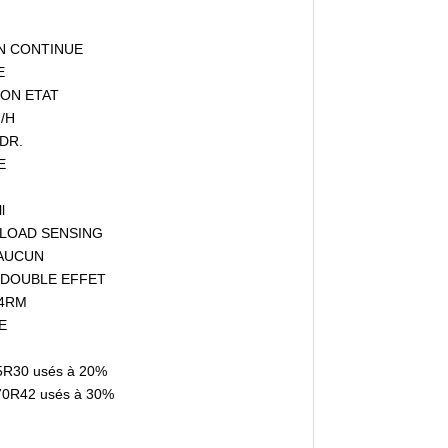
ION CONTINUE
E
: BON ETAT
M/H
YDR.
E
l
e : LOAD SENSING
: AUCUN
: 4 DOUBLE EFFET
 4RM
E
5R30 usés à 20%
/70R42 usés à 30%