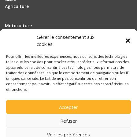
Agriculture
Motoculture
Elevage
Gérer le consentement aux
cookies
Actualité
Pour offrir les meilleures expériences, nous utilisons des technologies
Recrutement
telles que les cookies pour stocker et/ou accéder aux informations des
appareils. Le fait de consentir à ces technologies nous permettra de
traiter des données telles que le comportement de navigation ou les ID
Mentions légales
uniques sur ce site. Le fait de ne pas consentir ou de retirer son
consentement peut avoir un effet négatif sur certaines caractéristiques
Politique de confidentialité
et fonctions.

Accepter
Une réalisation
DLW Communication
Refuser
Voir les préférences