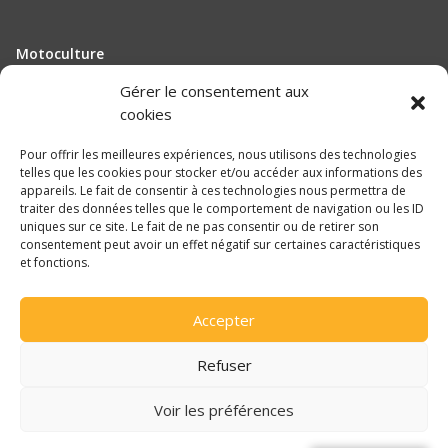
Motoculture
Elevage
Gérer le consentement aux
cookies
Actualité
Pour offrir les meilleures expériences, nous utilisons des technologies
Recrutement
telles que les cookies pour stocker et/ou accéder aux informations des
appareils. Le fait de consentir à ces technologies nous permettra de
traiter des données telles que le comportement de navigation ou les ID
Mentions légales
uniques sur ce site. Le fait de ne pas consentir ou de retirer son
consentement peut avoir un effet négatif sur certaines caractéristiques
Politique de confidentialité
et fonctions.

Accepter
Une réalisation
DLW Communication
Refuser
Voir les préférences