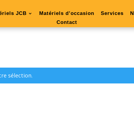
ériels JCB
Matériels d’occasion
Services
N
Contact
re sélection.