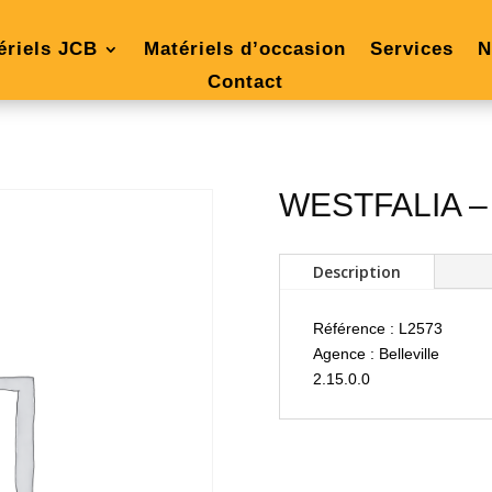
ériels JCB
Matériels d’occasion
Services
N
Contact
WESTFALIA 
Description
Référence : L2573
Agence : Belleville
2.15.0.0