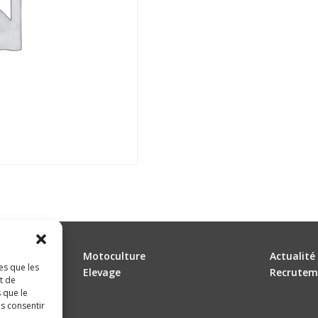
Motoculture
Actualité
es que les
Elevage
Recrutem
t de
 que le
as consentir