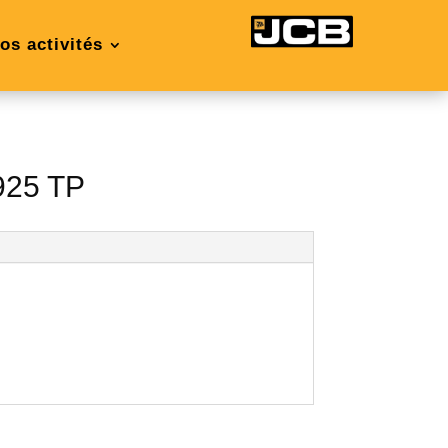
os activités
925 TP