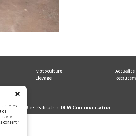
Motoculture
Actualité
Elevage
Recrutem
es que les
Une réalisation
DLW Communication
t de
 que le
as consentir