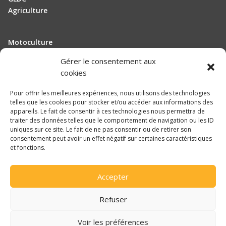
Agriculture
Motoculture
Elevage
Gérer le consentement aux
cookies
Actualité
Pour offrir les meilleures expériences, nous utilisons des technologies
Recrutement
telles que les cookies pour stocker et/ou accéder aux informations des
appareils. Le fait de consentir à ces technologies nous permettra de
traiter des données telles que le comportement de navigation ou les ID
Mentions légales
uniques sur ce site. Le fait de ne pas consentir ou de retirer son
consentement peut avoir un effet négatif sur certaines caractéristiques
Politique de confidentialité
et fonctions.

Accepter
Une réalisation
DLW Communication
Refuser
Voir les préférences