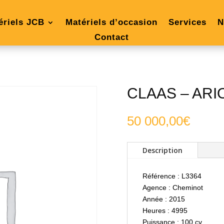
ériels JCB
Matériels d’occasion
Services
N
Contact
CLAAS – ARIO
50 000,00
€
Description
Référence : L3364
Agence : Cheminot
Année : 2015
Heures : 4995
Puissance : 100 cv