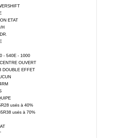
OWERSHIFT
E
: BON ETAT
M/H
YDR.
E
40 - 540E - 1000
e : CENTRE OUVERT
: 3 DOUBLE EFFET
 AUCUN
 4RM
S
QUIPE
5R28 usés à 40%
/85R38 usés à 70%
TAT
T