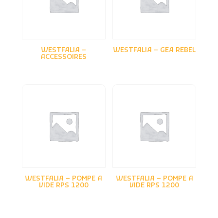
MASSEY FERGUSON
MC CORMICK
MERLO
WESTFALIA –
WESTFALIA – GEA REBEL
MICHELIN
ACCESSOIRES
NEW HOLLAND
PELLENC
PERARD
PERREIN
PONGE
POTTINGER
QUICK
RABEWERK
RAZOL
WESTFALIA – POMPE A
WESTFALIA – POMPE A
REDROCK
VIDE RPS 1200
VIDE RPS 1200
REITER
RENAULT