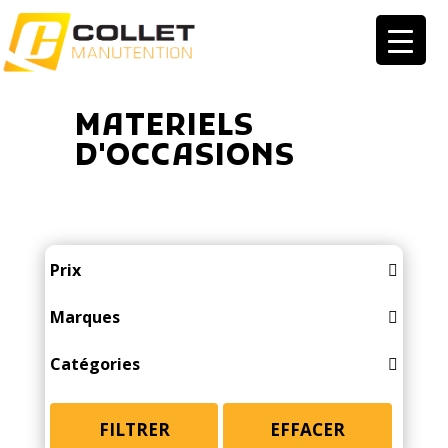
MATERIELS
D'OCCASIONS
Prix
Marques
ACTISOL
Catégories
ALTEC
ACCESSOIRES
AMAZONE
ACCESSOIRES RECOLTE
FILTRER
EFFACER
APV