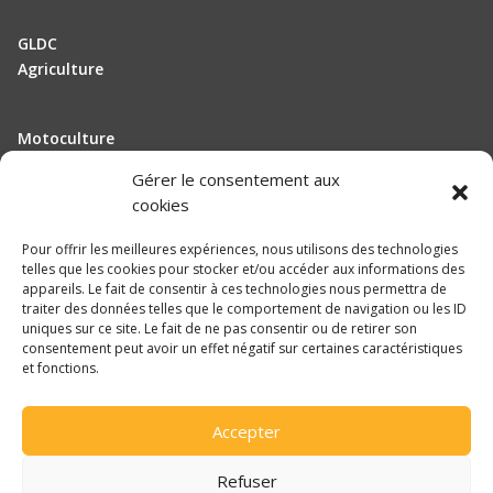
VIKING
WESTFALIA
GLDC
Agriculture
Motoculture
Elevage
Gérer le consentement aux
cookies
Actualité
Pour offrir les meilleures expériences, nous utilisons des technologies
Recrutement
telles que les cookies pour stocker et/ou accéder aux informations des
appareils. Le fait de consentir à ces technologies nous permettra de
traiter des données telles que le comportement de navigation ou les ID
Mentions légales
uniques sur ce site. Le fait de ne pas consentir ou de retirer son
consentement peut avoir un effet négatif sur certaines caractéristiques
Politique de confidentialité
et fonctions.

Accepter
Une réalisation
DLW Communication
Refuser